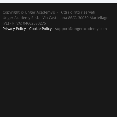
Copyright © Unger Academy® - Tutti i diritti riservati
Unger Academy S.r.l. - Via Castellana 86/C, 30030 Martellago
(VE) - P.IVA: 04662580275
Privacy Policy
-
Cookie Policy
-
support@ungeracademy.com